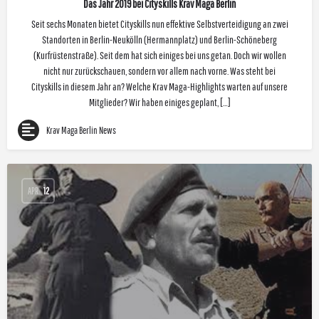
Das Jahr 2019 bei Cityskills Krav Maga Berlin
Seit sechs Monaten bietet Cityskills nun effektive Selbstverteidigung an zwei
Standorten in Berlin-Neukölln (Hermannplatz) und Berlin-Schöneberg
(Kurfrüstenstraße). Seit dem hat sich einiges bei uns getan. Doch wir wollen
nicht nur zurückschauen, sondern vor allem nach vorne. Was steht bei
Cityskills in diesem Jahr an? Welche Krav Maga-Highlights warten auf unsere
Mitglieder? Wir haben einiges geplant, […]
Krav Maga Berlin News
APR.
12