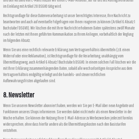
und den Versand von E-Mails nutzen wir einen E-Mail-Anbieter, der für uns als Auftragsverarbeiter
im Einklang mit Artikel 28 DSGVO tätig wird.
Rechtsgrundlage für diese Datenverarbeitung ist unser berechtigtes Interesse, Ihre Nachricht zu
beantworten und auch auf eventuelle Folgefragen von Ihnen reagieren zu können (Artikel 6 Absatz 1
Buchstabe f DSGVO). Wir löschen die mit Ihrer Nachricht erhobenen Daten spätestens zwölf Monate
nach der letzten mit Ihnen geführten Kommunikation zu Ihrem Anliegen, vorbehaltlich der Reglung
im folgenden Absatz.
Wenn Sie uns eine rechtlich relevante Erklärung zum Vertragsverhältnis übermitteln (z.B. einen
Widerruf oder eine Reklamation), ist Rechtsgrundlage für die Verarbeitung, unabhängig vom
Übermittlungsweg, auch Artikel 6 Absatz 1 Buchstabe b DSGVO. In einem solchen Fall löschen wir die
mit Ihrer Erklärung zusammenhängenden Daten, sobald alle wechselseitigen Ansprüche aus dem
Vertragsverhältnis endgültig erledigt und die handels- und steuerrechtlichen
Aufbewahrungsfristen abgelaufen sind.
8. Newsletter
Wenn Sie unseren Newsletter abonniert haben, werden wir Sie per E-Mail über neue Angebote und
Funktionen unseres Shops informieren. Sie werden dabei nicht mehr als einen Newsletter in der
Woche erhalten. Sie können der Nutzung Ihrer E-Mail-Adresse zu Werbezwecken jederzeit formlos
widersprechen, ohne dass hierfür andere als die Übermittlungskosten nach den Basistarifen
entstehen.