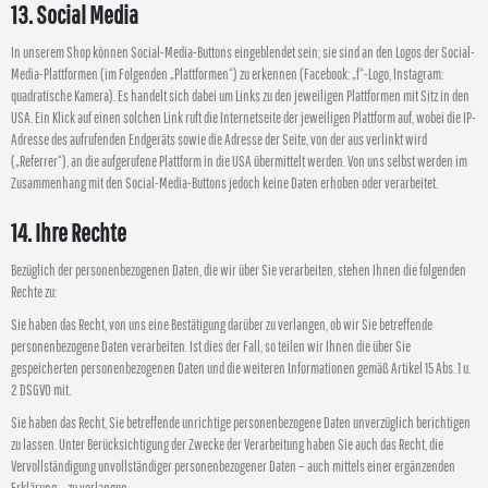
13. Social Media
In unserem Shop können Social-Media-Buttons eingeblendet sein; sie sind an den Logos der Social-
Media-Plattformen (im Folgenden „Plattformen“) zu erkennen (Facebook: „f“-Logo, Instagram:
quadratische Kamera). Es handelt sich dabei um Links zu den jeweiligen Plattformen mit Sitz in den
USA. Ein Klick auf einen solchen Link ruft die Internetseite der jeweiligen Plattform auf, wobei die IP-
Adresse des aufrufenden Endgeräts sowie die Adresse der Seite, von der aus verlinkt wird
(„Referrer“), an die aufgerufene Plattform in die USA übermittelt werden. Von uns selbst werden im
Zusammenhang mit den Social-Media-Buttons jedoch keine Daten erhoben oder verarbeitet.
14. Ihre Rechte
Bezüglich der personenbezogenen Daten, die wir über Sie verarbeiten, stehen Ihnen die folgenden
Rechte zu:
Sie haben das Recht, von uns eine Bestätigung darüber zu verlangen, ob wir Sie betreffende
personenbezogene Daten verarbeiten. Ist dies der Fall, so teilen wir Ihnen die über Sie
gespeicherten personenbezogenen Daten und die weiteren Informationen gemäß Artikel 15 Abs. 1 u.
2 DSGVO mit.
Sie haben das Recht, Sie betreffende unrichtige personenbezogene Daten unverzüglich berichtigen
zu lassen. Unter Berücksichtigung der Zwecke der Verarbeitung haben Sie auch das Recht, die
Vervollständigung unvollständiger personenbezogener Daten – auch mittels einer ergänzenden