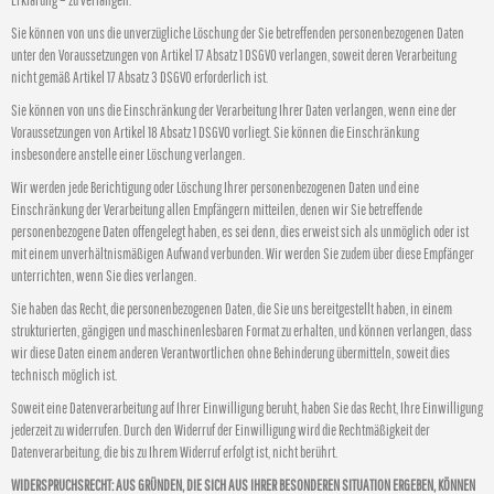
Erklärung – zu verlangen.
Sie können von uns die unverzügliche Löschung der Sie betreffenden personenbezogenen Daten
unter den Voraussetzungen von Artikel 17 Absatz 1 DSGVO verlangen, soweit deren Verarbeitung
nicht gemäß Artikel 17 Absatz 3 DSGVO erforderlich ist.
Sie können von uns die Einschränkung der Verarbeitung Ihrer Daten verlangen, wenn eine der
Voraussetzungen von Artikel 18 Absatz 1 DSGVO vorliegt. Sie können die Einschränkung
insbesondere anstelle einer Löschung verlangen.
Wir werden jede Berichtigung oder Löschung Ihrer personenbezogenen Daten und eine
Einschränkung der Verarbeitung allen Empfängern mitteilen, denen wir Sie betreffende
personenbezogene Daten offengelegt haben, es sei denn, dies erweist sich als unmöglich oder ist
mit einem unverhältnismäßigen Aufwand verbunden. Wir werden Sie zudem über diese Empfänger
unterrichten, wenn Sie dies verlangen.
Sie haben das Recht, die personenbezogenen Daten, die Sie uns bereitgestellt haben, in einem
strukturierten, gängigen und maschinenlesbaren Format zu erhalten, und können verlangen, dass
wir diese Daten einem anderen Verantwortlichen ohne Behinderung übermitteln, soweit dies
technisch möglich ist.
Soweit eine Datenverarbeitung auf Ihrer Einwilligung beruht, haben Sie das Recht, Ihre Einwilligung
jederzeit zu widerrufen. Durch den Widerruf der Einwilligung wird die Rechtmäßigkeit der
Datenverarbeitung, die bis zu Ihrem Widerruf erfolgt ist, nicht berührt.
WIDERSPRUCHSRECHT: AUS GRÜNDEN, DIE SICH AUS IHRER BESONDEREN SITUATION ERGEBEN, KÖNNEN