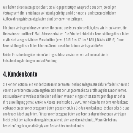
Wir halten diese Daten gespeichert, bis alle gegenseitigen Ansprüche aus dem jeweiligen
Vertragsverhältnis mit Ihnen vollständig erledigt und die handels- und steuerrechtlichen
Aufbewahrungsfristen abgelaufen sind, denen wir unterliegen.
Für einen Vertragsschluss zwischen Ihnen und uns ist es erforderlich, dass wir Ihren Namen, die
Lieferadresse und Ihre E-Mail-Adresse erhalten. Die Erforderlichkeit der Bereitstellung dieser Daten
ergibt sich aus gesetzlichen Vorschriften (etwa § 312i Abs. 1 Ziffer 3 BGB, § 14 Abs. 4 UStG). Ohne
Bereitstellung dieser Daten können Sie mit uns daher keinen Vertrag schließen.
Bei der Entscheidung über einen Vertragsschluss verzichten wir auf automatisierte
Entscheidungsfindungen und auf Profiling.
4. Kundenkonto
Sie können optional ein Kundenkonto in unserem Onlineshop anlegen. Die dafür erforderlichen und
von uns verarbeiteten Daten ergeben sich aus der Eingabemaske zur Eröffnung des Kundenkontos.
Das Kundenkonto wird ausschließlich auf Ihren Wunsch eingerichtet. Rechtsgrundlage ist daher
Ihre Einwilligung gemäß Artikel 6 Absatz 1 Buchstabe a DSGVO. Wir halten die mit dem Kundenkonto
verbundenen personenbezogenen Daten gespeichert, bis Sie das Kundenkonto löschen oder Sie uns
um dessen Löschung bitten. Für personenbezogene Daten aus bereits abgeschlossenen Verträgen
bleibt es bei den Aufbewahrungsfristen, wie sie sich aus dem Abschnitt „Wenn Sie bei uns
bestellen“ ergeben, unabhängig vom Bestand des Kundenkontos.