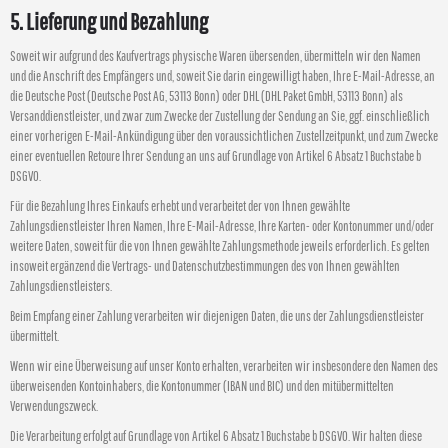
5. Lieferung und Bezahlung
Soweit wir aufgrund des Kaufvertrags physische Waren übersenden, übermitteln wir den Namen
und die Anschrift des Empfängers und, soweit Sie darin eingewilligt haben, Ihre E-Mail-Adresse, an
die Deutsche Post (Deutsche Post AG, 53113 Bonn) oder DHL (DHL Paket GmbH, 53113 Bonn) als
Versanddienstleister, und zwar zum Zwecke der Zustellung der Sendung an Sie, ggf. einschließlich
einer vorherigen E-Mail-Ankündigung über den voraussichtlichen Zustellzeitpunkt, und zum Zwecke
einer eventuellen Retoure Ihrer Sendung an uns auf Grundlage von Artikel 6 Absatz 1 Buchstabe b
DSGVO.
Für die Bezahlung Ihres Einkaufs erhebt und verarbeitet der von Ihnen gewählte
Zahlungsdienstleister Ihren Namen, Ihre E-Mail-Adresse, Ihre Karten- oder Kontonummer und/oder
weitere Daten, soweit für die von Ihnen gewählte Zahlungsmethode jeweils erforderlich. Es gelten
insoweit ergänzend die Vertrags- und Datenschutzbestimmungen des von Ihnen gewählten
Zahlungsdienstleisters.
Beim Empfang einer Zahlung verarbeiten wir diejenigen Daten, die uns der Zahlungsdienstleister
übermittelt.
Wenn wir eine Überweisung auf unser Konto erhalten, verarbeiten wir insbesondere den Namen des
überweisenden Kontoinhabers, die Kontonummer (IBAN und BIC) und den mitübermittelten
Verwendungszweck.
Die Verarbeitung erfolgt auf Grundlage von Artikel 6 Absatz 1 Buchstabe b DSGVO. Wir halten diese