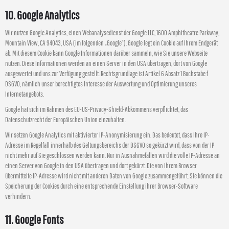
10. Google Analytics
Wir nutzen Google Analytics, einen Webanalysedienst der Google LLC, 1600 Amphitheatre Parkway,
Mountain View, CA 94043, USA (im folgenden „Google“). Google legt ein Cookie auf Ihrem Endgerät
ab. Mit diesem Cookie kann Google Informationen darüber sammeln, wie Sie unsere Webseite
nutzen. Diese Informationen werden an einen Server in den USA übertragen, dort von Google
ausgewertet und uns zur Verfügung gestellt. Rechtsgrundlage ist Artikel 6 Absatz 1 Buchstabe f
DSGVO, nämlich unser berechtigtes Interesse der Auswertung und Optimierung unseres
Internetangebots.
Google hat sich im Rahmen des EU-US-Privacy-Shield-Abkommens verpflichtet, das
Datenschutzrecht der Europäischen Union einzuhalten.
Wir setzen Google Analytics mit aktivierter IP-Anonymisierung ein. Das bedeutet, dass Ihre IP-
Adresse im Regelfall innerhalb des Geltungsbereichs der DSGVO so gekürzt wird, dass von der IP
nicht mehr auf Sie geschlossen werden kann. Nur in Ausnahmefällen wird die volle IP-Adresse an
einen Server von Google in den USA übertragen und dort gekürzt. Die von Ihrem Browser
übermittelte IP-Adresse wird nicht mit anderen Daten von Google zusammengeführt. Sie können die
Speicherung der Cookies durch eine entsprechende Einstellung ihrer Browser-Software
verhindern.
11. Google Fonts