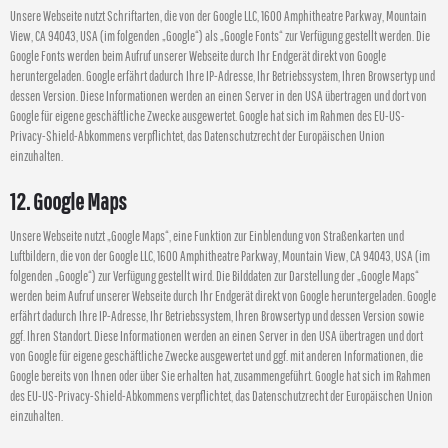
Unsere Webseite nutzt Schriftarten, die von der Google LLC, 1600 Amphitheatre Parkway, Mountain
View, CA 94043, USA (im folgenden „Google“) als „Google Fonts“ zur Verfügung gestellt werden. Die
Google Fonts werden beim Aufruf unserer Webseite durch Ihr Endgerät direkt von Google
heruntergeladen. Google erfährt dadurch Ihre IP-Adresse, Ihr Betriebssystem, Ihren Browsertyp und
dessen Version. Diese Informationen werden an einen Server in den USA übertragen und dort von
Google für eigene geschäftliche Zwecke ausgewertet. Google hat sich im Rahmen des EU-US-
Privacy-Shield-Abkommens verpflichtet, das Datenschutzrecht der Europäischen Union
einzuhalten.
12. Google Maps
Unsere Webseite nutzt „Google Maps“, eine Funktion zur Einblendung von Straßenkarten und
Luftbildern, die von der Google LLC, 1600 Amphitheatre Parkway, Mountain View, CA 94043, USA (im
folgenden „Google“) zur Verfügung gestellt wird. Die Bilddaten zur Darstellung der „Google Maps“
werden beim Aufruf unserer Webseite durch Ihr Endgerät direkt von Google heruntergeladen. Google
erfährt dadurch Ihre IP-Adresse, Ihr Betriebssystem, Ihren Browsertyp und dessen Version sowie
ggf. Ihren Standort. Diese Informationen werden an einen Server in den USA übertragen und dort
von Google für eigene geschäftliche Zwecke ausgewertet und ggf. mit anderen Informationen, die
Google bereits von Ihnen oder über Sie erhalten hat, zusammengeführt. Google hat sich im Rahmen
des EU-US-Privacy-Shield-Abkommens verpflichtet, das Datenschutzrecht der Europäischen Union
einzuhalten.