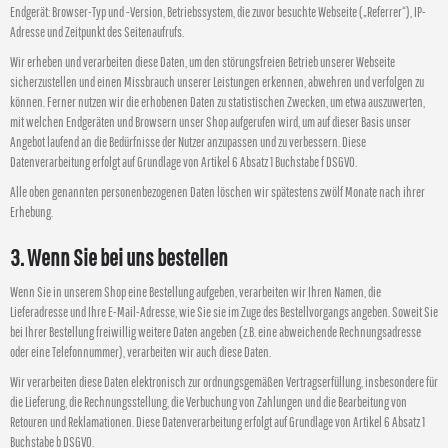
Endgerät: Browser-Typ und -Version, Betriebssystem, die zuvor besuchte Webseite („Referrer“), IP-
Adresse und Zeitpunkt des Seitenaufrufs.
Wir erheben und verarbeiten diese Daten, um den störungsfreien Betrieb unserer Webseite
sicherzustellen und einen Missbrauch unserer Leistungen erkennen, abwehren und verfolgen zu
können. Ferner nutzen wir die erhobenen Daten zu statistischen Zwecken, um etwa auszuwerten,
mit welchen Endgeräten und Browsern unser Shop aufgerufen wird, um auf dieser Basis unser
Angebot laufend an die Bedürfnisse der Nutzer anzupassen und zu verbessern. Diese
Datenverarbeitung erfolgt auf Grundlage von Artikel 6 Absatz 1 Buchstabe f DSGVO.
Alle oben genannten personenbezogenen Daten löschen wir spätestens zwölf Monate nach ihrer
Erhebung.
3. Wenn Sie bei uns bestellen
Wenn Sie in unserem Shop eine Bestellung aufgeben, verarbeiten wir Ihren Namen, die
Lieferadresse und Ihre E-Mail-Adresse, wie Sie sie im Zuge des Bestellvorgangs angeben. Soweit Sie
bei Ihrer Bestellung freiwillig weitere Daten angeben (z.B. eine abweichende Rechnungsadresse
oder eine Telefonnummer), verarbeiten wir auch diese Daten.
Wir verarbeiten diese Daten elektronisch zur ordnungsgemäßen Vertragserfüllung, insbesondere für
die Lieferung, die Rechnungsstellung, die Verbuchung von Zahlungen und die Bearbeitung von
Retouren und Reklamationen. Diese Datenverarbeitung erfolgt auf Grundlage von Artikel 6 Absatz 1
Buchstabe b DSGVO.