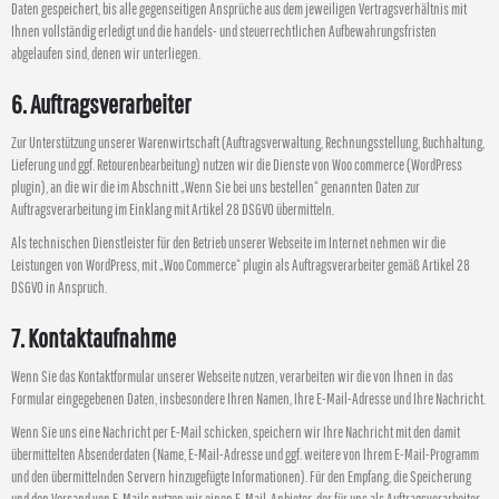
Daten gespeichert, bis alle gegenseitigen Ansprüche aus dem jeweiligen Vertragsverhältnis mit
Ihnen vollständig erledigt und die handels- und steuerrechtlichen Aufbewahrungsfristen
abgelaufen sind, denen wir unterliegen.
6. Auftragsverarbeiter
Zur Unterstützung unserer Warenwirtschaft (Auftragsverwaltung, Rechnungsstellung, Buchhaltung,
Lieferung und ggf. Retourenbearbeitung) nutzen wir die Dienste von Woo commerce (WordPress
plugin), an die wir die im Abschnitt „Wenn Sie bei uns bestellen“ genannten Daten zur
Auftragsverarbeitung im Einklang mit Artikel 28 DSGVO übermitteln.
Als technischen Dienstleister für den Betrieb unserer Webseite im Internet nehmen wir die
Leistungen von WordPress, mit „Woo Commerce“ plugin als Auftragsverarbeiter gemäß Artikel 28
DSGVO in Anspruch.
7. Kontaktaufnahme
Wenn Sie das Kontaktformular unserer Webseite nutzen, verarbeiten wir die von Ihnen in das
Formular eingegebenen Daten, insbesondere Ihren Namen, Ihre E-Mail-Adresse und Ihre Nachricht.
Wenn Sie uns eine Nachricht per E-Mail schicken, speichern wir Ihre Nachricht mit den damit
übermittelten Absenderdaten (Name, E-Mail-Adresse und ggf. weitere von Ihrem E-Mail-Programm
und den übermittelnden Servern hinzugefügte Informationen). Für den Empfang, die Speicherung