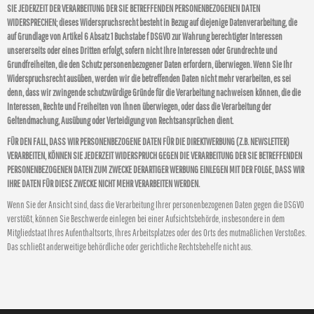
SIE JEDERZEIT DER VERARBEITUNG DER SIE BETREFFENDEN PERSONENBEZOGENEN DATEN
WIDERSPRECHEN; dieses Widerspruchsrecht besteht in Bezug auf diejenige Datenverarbeitung, die
auf Grundlage von Artikel 6 Absatz 1 Buchstabe f DSGVO zur Wahrung berechtigter Interessen
unsererseits oder eines Dritten erfolgt, sofern nicht Ihre Interessen oder Grundrechte und
Grundfreiheiten, die den Schutz personenbezogener Daten erfordern, überwiegen. Wenn Sie Ihr
Widerspruchsrecht ausüben, werden wir die betreffenden Daten nicht mehr verarbeiten, es sei
denn, dass wir zwingende schutzwürdige Gründe für die Verarbeitung nachweisen können, die die
Interessen, Rechte und Freiheiten von Ihnen überwiegen, oder dass die Verarbeitung der
Geltendmachung, Ausübung oder Verteidigung von Rechtsansprüchen dient.
FÜR DEN FALL, DASS WIR PERSONENBEZOGENE DATEN FÜR DIE DIREKTWERBUNG (Z.B. NEWSLETTER)
VERARBEITEN, KÖNNEN SIE JEDERZEIT WIDERSPRUCH GEGEN DIE VERARBEITUNG DER SIE BETREFFENDEN
PERSONENBEZOGENEN DATEN ZUM ZWECKE DERARTIGER WERBUNG EINLEGEN MIT DER FOLGE, DASS WIR
IHRE DATEN FÜR DIESE ZWECKE NICHT MEHR VERARBEITEN WERDEN.
Wenn Sie der Ansicht sind, dass die Verarbeitung Ihrer personenbezogenen Daten gegen die DSGVO
verstößt, können Sie Beschwerde einlegen bei einer Aufsichtsbehörde, insbesondere in dem
Mitgliedstaat Ihres Aufenthaltsorts, Ihres Arbeitsplatzes oder des Orts des mutmaßlichen Verstoßes.
Das schließt anderweitige behördliche oder gerichtliche Rechtsbehelfe nicht aus.