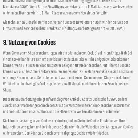
Diese Datenverarbeitung erfolgt auf Grundlage Ihrer Einwilligung gemäß Artikel 6 Absatz 1
Buchstabe a DSGVO. Wenn Sie die Einwilligung zur Nutzung Ihrer E-Mail-Adresse zu Werbezwecken
widerrufen, löschen wir Ihre E-Mail-Adresse aus unserem Newsletter-Verteiler.
Als technischen Dienstleister für den Versand unseres Newsletters nutzen wir den Service der
Firma OVH mail service (Roubaix, Frankreich) (Auftragsverarbeiter gemäß Artikel 28 DSGVO).
9. Nutzung von Cookies
Wenn Sie unseren Shop besuchen, legen wir ein oder mehrere „Cookie“ auf Ihrem Endgerät ab. Bei
einem Cookie handelt es sich um eine kleine Textdatei, mit der wir Ihr Endgerät wiedererkennen
können, wenn Sie unseren Shop zu späterer Gelegenheit wieder besuchen. Mit Hilfe von Cookies
können wir auch bestimmte Nutzerverhalten analysieren, z.B., welche Produkte Sie sich anschauen,
wie lange Sie auf unserer Seite bleiben und wann und wie oft Sie in unseren Shop zurückkehren.
Wir löschen ein abgelegtes Cookie spätestens zwölf Monate nach Ihrem letzten Besuch unseres
Shops.
Diese Datenverarbeitung erfolgt auf Grundlage von Artikel 6 Absatz 1 Buchstabe f DSGVO zu dem
Zweck, unser Produktangebot noch besser auf die Wünsche unserer Shop-Besucher auszurichten,
und die Funktionen unseres Shops und die Effizienz von Werbemaßnahmen zu optimieren.
Sie können das Anlegen von Cookies verhindern, indem Sie in die Cookie-Einstellungen Ihres
Internetbrowsers gehen und dort für unsere Seite oder für alle Webseiten dem Anlegen von Cookies
widersprechen. Dort können Sie auch bereits abgelegte Cookies wieder löschen.