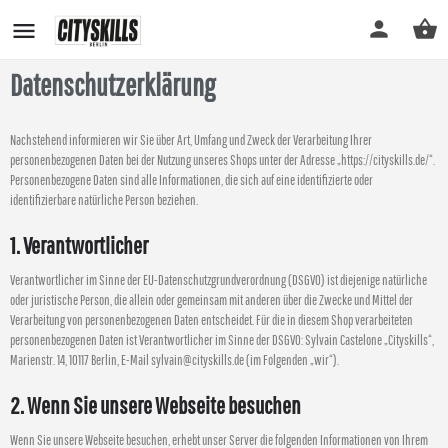
Datenschutzerklärung
Nachstehend informieren wir Sie über Art, Umfang und Zweck der Verarbeitung Ihrer
personenbezogenen Daten bei der Nutzung unseres Shops unter der Adresse „https://cityskills.de/“.
Personenbezogene Daten sind alle Informationen, die sich auf eine identifizierte oder
identifizierbare natürliche Person beziehen.
1. Verantwortlicher
Verantwortlicher im Sinne der EU-Datenschutzgrundverordnung (DSGVO) ist diejenige natürliche
oder juristische Person, die allein oder gemeinsam mit anderen über die Zwecke und Mittel der
Verarbeitung von personenbezogenen Daten entscheidet. Für die in diesem Shop verarbeiteten
personenbezogenen Daten ist Verantwortlicher im Sinne der DSGVO: Sylvain Castelone „Cityskills“,
Marienstr. 14, 10117 Berlin, E-Mail sylvain@cityskills.de (im Folgenden „wir“).
2. Wenn Sie unsere Webseite besuchen
Wenn Sie unsere Webseite besuchen, erhebt unser Server die folgenden Informationen von Ihrem