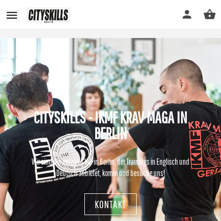
CITYSKILLS - IKMF KRAV MAGA IN
BERLIN
Wir sind der einzige Club in Berlin, der Trainings in Englisch und
Deutsch anbietet, komm und besuche uns!
KONTAKT